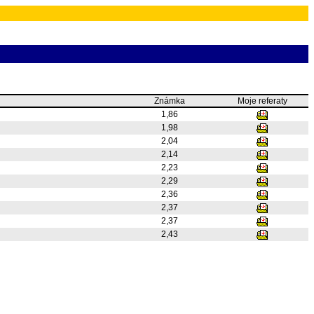
Známka
Moje referaty
1,86
1,98
2,04
2,14
2,23
2,29
2,36
2,37
2,37
2,43