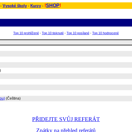
!
SHOP
!
 -
Vysoké školy
-
Kurzy
-
Top 10 prohlížené
-
Top 10 tisknuté
-
Top 10 posílané
-
Top 10 hodnocené
)
pou)
(Čeština)
PŘIDEJTE SVŮJ REFERÁT
Zpátky na přehled referátů