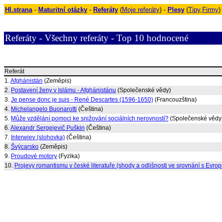
Hl.strana
-
Maturitní otázky
-
Referáty
(
Moje referáty
) -
Plesy
(
Tipy
,
Firmy
)
Referáty - Všechny referáty - Top 10 hodnocené
Referát
1.
Afghánistán
(Zeměpis)
2.
Postavení ženy v Islámu - Afghánistánu
(Společenské vědy)
3.
Je pense donc je suis - René Descartes (1596-1650)
(Francouzština)
4.
Michelangelo Buonarotti
(Čeština)
5.
Může vzdělání pomoci ke snižování sociálních nerovností?
(Společenské vědy
6.
Alexandr Sergejevič Puškin
(Čeština)
7.
Interwiev (slohovka)
(Čeština)
8.
Švýcarsko
(Zeměpis)
9.
Proudové motory
(Fyzika)
10.
Projevy romantismu v české literatuře (shody a odlišnosti ve srovnání s Evro