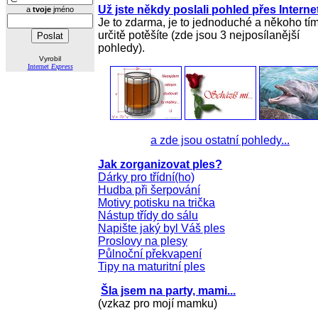
Už jste někdy poslali pohled přes Interne
a
tvoje
jméno
Je to zdarma, je to jednoduché a někoho tí
určitě potěšíte (zde jsou 3 nejposílanější
pohledy).
Vyrobil
Internet
Express
a zde jsou ostatní pohledy...
Jak zorganizovat ples?
Dárky pro třídní(ho)
Hudba při šerpování
Motivy potisku na trička
Nástup třídy do sálu
Napište jaký byl Váš ples
Proslovy na plesy
Půlnoční překvapení
Tipy na maturitní ples
Šla jsem na party, mami...
(vzkaz pro mojí mamku)