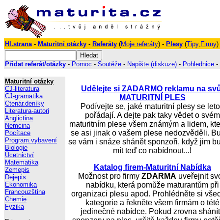
Hl.strana
-
Maturitní otázky
-
Referáty
(
Moje referáty
) -
Plesy
(
Tipy
,
Firmy
)
Přidat referát/otázky
-
Pomoc
-
Soutěže
-
Napište (diskuze)
-
Pohlednice
-
Maturitní otázky
Udělejte si ZADARMO reklamu na svů
CJ-literatura
CJ-gramatika
MATURITNÍ PLES
Ctenár.deníky
Podívejte se, jaké maturitní plesy se let
Literatura-autori
pořádají. A dejte pak taky vědet o svém
Anglictina
maturitním plese všem známým a lidem, kte
Nemcina
se asi jinak o vašem plese nedozvěděli. B
Pocítace
Program.vybavení
se vám i snáze shánět sponzoři, když jim b
Biologie
mít teď co nabídnout...!
Úcetnictví
Matematika
Katalog firem-Maturitní Nabídka
Zemepis
Možnost pro firmy
ZDARMA
uveřejnit svo
Dejepis
Ekonomika
nabídku, která pomůže maturantům při
Francouzština
organizaci plesu apod. Prohlédněte si vše
Chemie
kategorie a řekněte všem firmám o tété
Fyzika
jedinečné nabídce. Pokud zrovna shání