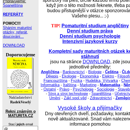
sponzory na ples, určitě každou firmu potěš
Pripravujeme:
když jim o této možnosti řeknete, třeba p
Španelština
budou přístupnější v otázce sponzorová
REFERÁTY
Vašeho plesu... ;-)
POMOC!!!
TIP!
Pomaturitní studium angličtiny
Sháním maturitní
Denní studium práva
otázky, referát,
Denní studium psychologie
doucování...
Intenzivní jazykové kurzy
DOWNLOAD
Kompletní sady maturitních otázek k
Doporucujeme
stáhnutí
jsou na stránce
DOWNLOAD
, zde jsou
jednotlivé předměty:
Angličtina
-
Bankovnictví
-
Biologie
-
Čeština
-
Čt.d
Dějepis
-
Ekologie
-
Ekonomika
-
Elektro
-
Filosof
Francouzština
-
Fyzika
-
Hudebka, Výtvarka
-
Chem
Informatika
-
Italština
-
Marketing
-
Matematika
-
Ně
-
Ostatní
-
Právo
-
Psychologie
-
Sociologie
-
Staveb
-
Stroj.a stroj.technologie
-
Španělština
-
Účetnict
Nakladatelství
Umění
-
Zákl.spol.věd
-
Zdravotnictví
-
Zeměpi
RadekVeselý
Vysoké školy a přijímačky
Rekni známým o
Dny otevřených dveří, požadavky, kontakt
MATURITA.CZ
nově aktualizované. Snad vám nalezen
informace pomohou
Stací
jejich
email