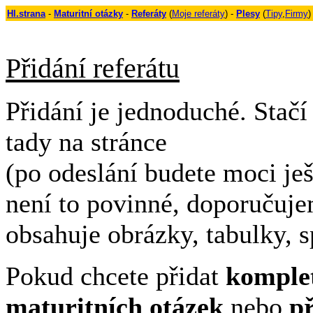
Hl.strana
-
Maturitní otázky
-
Referáty
(
Moje referáty
) -
Plesy
(
Tipy
,
Firmy
)
Přidání referátu
Přidání je jednoduché. Sta
č
tady na stránce
(po odeslání budete moci ješ
není to povinné, doporučuje
obsahuje obrázky, tabulky, s
Pokud chcete přidat
komple
maturitních otázek
nebo
p