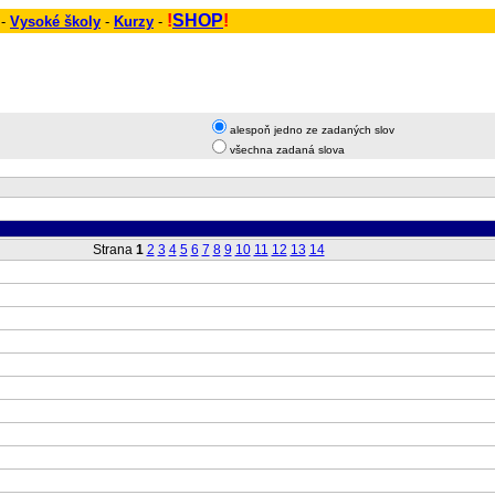
!
SHOP
!
 -
Vysoké školy
-
Kurzy
-
alespoň jedno ze zadaných slov
všechna zadaná slova
Strana
1
2
3
4
5
6
7
8
9
10
11
12
13
14