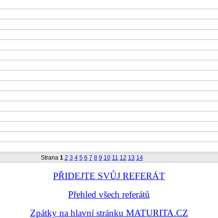
Strana
1
2
3
4
5
6
7
8
9
10
11
12
13
14
PŘIDEJTE SVŮJ REFERÁT
Přehled všech referátů
Zpátky na hlavní stránku MATURITA.CZ