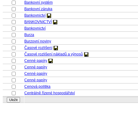
Bankovní systém
Bankovní záruka
Bankovnictví
BANKOVNICTVÍ
Bankovnictví
Burza
Burzovní noviny
Časové rozlišení
Časové rozlišení nákladů a výnosů
Cenné papíry
Cenné papíry
Cenné papíry
Cenné papíry
Cenová politika
Centrálně řízené hospodářství