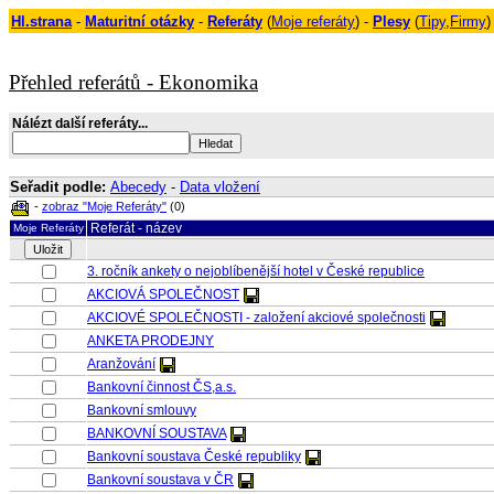
Hl.strana
-
Maturitní otázky
-
Referáty
(
Moje referáty
) -
Plesy
(
Tipy
,
Firmy
)
Přehled referátů - Ekonomika
Nálézt další referáty...
Seřadit podle:
Abecedy
-
Data vložení
-
zobraz "Moje Referáty"
(0)
Referát - název
Moje Referáty
3. ročník ankety o nejoblíbenější hotel v České republice
AKCIOVÁ SPOLEČNOST
AKCIOVÉ SPOLEČNOSTI - založení akciové společnosti
ANKETA PRODEJNY
Aranžování
Bankovní činnost ČS,a.s.
Bankovní smlouvy
BANKOVNÍ SOUSTAVA
Bankovní soustava České republiky
Bankovní soustava v ČR