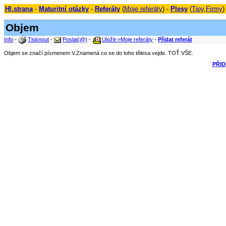
Hl.strana
-
Maturitní otázky
-
Referáty
(
Moje referáty
) -
Plesy
(
Tipy
,
Firmy
)
Objem
Info
-
Tisknout
-
Poslat(@)
-
Uložit->Moje referáty
-
Přidat referát
Objem se značí písmenem V.Znamená co se do toho tělesa vejde. TOŤ VŠE.
PŘID