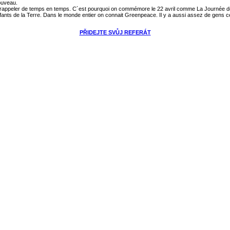
nouveau.
n rappeler de temps en temps. C´est pourquoi on commémore le 22 avril comme La Journée de la
nts de la Terre. Dans le monde entier on connait Greenpeace. Il y a aussi assez de gens c
PŘIDEJTE SVŮJ REFERÁT