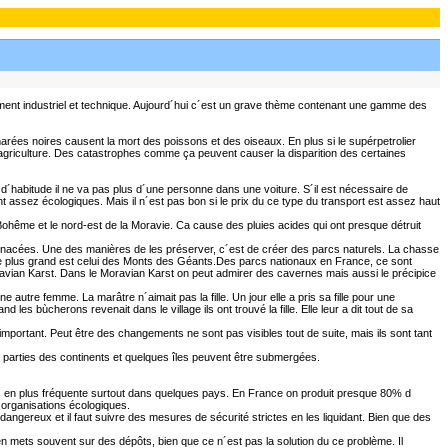
pement industriel et technique. Aujourd´hui c´est un grave thème contenant une gamme des
rées noires causent la mort des poissons et des oiseaux. En plus si le supérpetrolier
 l´agriculture. Des catastrophes comme ça peuvent causer la disparition des certaines
 d´habitude il ne va pas plus d´une personne dans une voiture. S´il est nécessaire de
ont assez écologiques. Mais il n´est pas bon si le prix du ce type du transport est assez haut
 Bohême et le nord-est de la Moravie. Ca cause des pluies acides qui ont presque détruit
énacées. Une des manières de les préserver, c´est de créer des parcs naturels. La chasse
ux. Le plus grand est celui des Monts des Géants.Des parcs nationaux en France, ce sont
avian Karst. Dans le Moravian Karst on peut admirer des cavernes mais aussi le précipice
 autre femme. La marâtre n´aimait pas la fille. Un jour elle a pris sa fille pour une
 les bùcherons revenait dans le village ils ont trouvé la fille. Elle leur a dit tout de sa
portant. Peut être des changements ne sont pas visibles tout de suite, mais ils sont tant
 parties des continents et quelques îles peuvent être submergées.
lus en plus fréquente surtout dans quelques pays. En France on produit presque 80% d
s organisations écologiques.
dangereux et il faut suivre des mesures de sécurité strictes en les liquidant. Bien que des
n mets souvent sur des dépôts, bien que ce n´est pas la solution du ce problème. Il