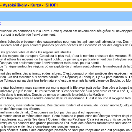
 -
Vysoké školy
-
Kurzy
-
!
SHOP
!
t
 influence les conditions sur la Terre. Cette question est devenu discutée grâce au dévelop
surtout la pollution de l´environnement.
iers échoués présentent des catastrophes pour tous les animaux qui habitent la mer. Des ma
 rivières sont le plus souvent polluées par des déchets de l´industrie et par des engrais de
 les grandes villes et dans les régions industrielles.
et des moyens de transport. Ce qui est le plus mal, c´est le nombre croissant des voitures. Et
c´est d´utiliser les moyens de transport public. Je pense que particulièrement des trolleybus s
Ce n´est pas bon seulement pour l´environnment mais aussi pour la santé.
lique Tchèque surtout les régions où on exploite du charbon sont polluées: le nord-ouest de la
ts.
mort des milliers des animaux et des arbres. C´est pourquoi on doit protéger des espèces m
lumer du feu. On doit marcher aux sentirs balisés. En République Tchèque, il y a 4 parc nationa
Tchèque qui gardent leur belle nature, c´est par exemple la forêt vierge de Boubín, ou Mor
e était bùcheron, mais sa mère est morte quand la fille avait était petite. Son père a épousé une
aitre y a jeté la fille. Heureusement elle s´est accrochée à un petit arbre et elle a crié. Quand
jetée dans le précipice. Depuis ce temps on appelle le précipice la Marâtre.
rets tropicales sans se rendre compte de leurs importance. C´est le source d´oxygène très im
 régions, mais toute la planète. Des glaciers fondent et le niveau de l´océan monte.Quelque
on de l´étendue des déserts.
chauffement du climat.. C´est causé surtout par des gaz d´échappement..
ns le monde entier et même chez nous. Cette facon de la production de l´énergie devient de p
nt nucléaires aux petits îles dans l´Océan Indien ou Pacifique. Ca a été assez criticisé par le
ermiques qui causent une grande pollution de l´air. Mais des déchets radioactives sont assez 
dans le monde entier, leurs conséquences sont immenses.
lus déchets. Surtout des emballages plastifiés ne sont pas recyclable et c´est pourquoi on e