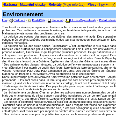
Hl.strana
-
Maturitní otázky
-
Referáty
(
Moje referáty
) -
Plesy
(
Tipy
,
Firmy
)
Environnement
Info
-
Tisknout
-
Poslat(@)
-
Stáhnout
-
Uložit->Moje referáty
-
Přidat referá
Tous les êtres vivants partagent une planète – la Terre, mais se sont surtout des gens qui
problèmes. Ces problems concernent la nature, le climat de toute la planète, les animaux et 
Maintenant je vais nomer des problèmes concrets:
¨ La pollution des océans, des mers et des rivières, des animaux ménacés: Des superpétrol
échoue près de côte, la pèche est interdite et des touristes ne peuvent pas se baigner. Des
espèces ménacées.
¨ La pollution de l´air, des pluies acides, l´exploitation: C´est un problème le plus grave dans
Dans les villes surtout des gaz d´échappement polluent de l´air. C´est-à-dire des voitures 
prendre la voiture, il serait mieux qu´il la prenne plusieurs pesonnes. Ce qui est meilleur, 
et la qualité n´est pas bonne. D´après moi il est le meilleur de circuler à vélo ou à pied. 
Un autre exemple de la pollution de l´air, ce sont des régions industrielles. Dans la Répub
des fôrets dans le nord de la Bohême. Égallement des Monts des Géants sont assez détrui
¨ Des animaux et des plantes ménacés: La pollution de l´environnement cause souvent la 
y est défendue, il est interdit de cueillir des fleurs, faire du bruit, faire du camping, al
Vosges, Armorique, Haut Jura, Haut Languedoc ou Corse. Des autres régions en République 
Macocha, en français c´est Marâtre. Avec ce précipice se lie une légende:
Dans un petit village près du Moravian Karst vivait une petite fille avec ses parents. Son pèr
promenade. Elles sont allées dans un forêt et quand elle sont arrivées près du précipice, la mâr
mâratre. Quand les bùcherons ont revenu dans le village, ils ont pris la marâtre et ils l´ont 
¨ L´abbatage des fôrets tropicales: Des pays les plus pauvres permettent l´abbatage des fô
plus graves: le climat de toute la planète se réchauffe.
¨ Le réchauffement du climat: C´est un problèmes qui concerne non seulement des certaines
Mais des changements du climat causent aussi des inondations ou par contre l´augmentati
¨ L´effet de serre, des trous d´ozone: La couche d´ozone diminue et c´est la raison du ré
¨ Les usines d´électricité nucléaire: Aujourd´hui c´est un grand sujet des discussions da
´électricité dans les usines d´électricité nucléaires. Des Français ont réalisé des expérime
Si une usine d´électricité nucléaire marche bien, c´est plus écologique que les centrales th
catastrophes sont assez rare par rapport au nombre des usines d´électricité nucléaires 
¨ Des déchets qui ne sont pas récyclable: A nos jours des hommens produisent de plus en p