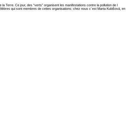
 Terre. Ce jour, des “verts” organisent les manifestations contre la pollution de l
élèbres qui sont membres de cettes organisations: chez nous c´est Marta Kubišová, en