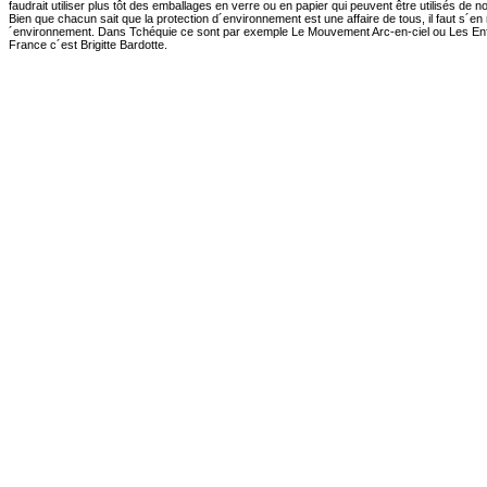
faudrait utiliser plus tôt des emballages en verre ou en papier qui peuvent être utilisés de 
Bien que chacun sait que la protection d´environnement est une affaire de tous, il faut s´e
´environnement. Dans Tchéquie ce sont par exemple Le Mouvement Arc-en-ciel ou Les Enfa
France c´est Brigitte Bardotte.