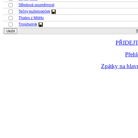
Středová souměrnost
Tečny kuželoseček
Thales z Milétu
Trojúhelník
S
PŘIDEJ
Přehl
Zpátky na hla