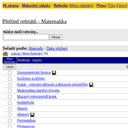
Hl.strana
-
Maturitní otázky
-
Referáty
(
Moje referáty
) -
Plesy
(
Tipy
,
Firmy
)
Přehled referátů - Matematika
Nálézt další referáty...
Seřadit podle:
Abecedy
-
Data vložení
-
zobraz "Moje Referáty"
(0)
Moje
Referát - název
Referáty
S
Goniometrické funkce
Kružnice a přímky
Kvádr - výpočet stěnové a tělesové úhlopříčky
Matematika starého Egypta
Mazaný mimozemšťánek.
NuMeRoId
Objem
Objemy
Perspektiva
Phytagoras