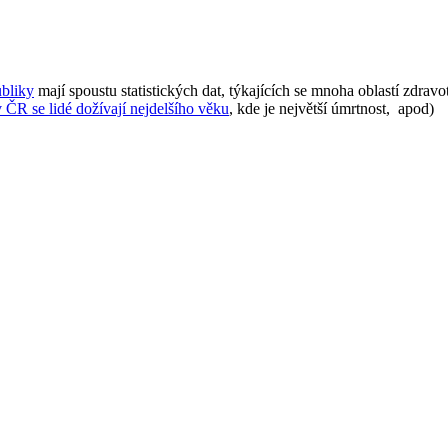
ubliky
mají spoustu statistických dat, týkajících se mnoha oblastí zdravot
 ČR se lidé dožívají nejdelšího věku
, kde je největší úmrtnost, apod)